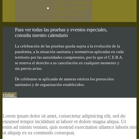
C.E.B.A. Primavera
Campeón España
C.E.B.A. Caza
Práctica
Para ver todas las pruebas y eventos especiales,
consulta nuestro calendario
La celebración de las pruebas queda sujeta a la evolución de la
pandemia, a la situación sanitaria y normativas aplicadas en cada
territorio por las autoridades competentes, por lo que el C.E.B.A.
se reserva el derecho a su cancelación en cualquier momento y
sin previo aviso.
De celebrarse se aplicarán de manera estricta los protocolos
sanitarios y de organización establecidos.
visitar
Lorem ipsum dolor sit amet, consectetur adipisicing elit, sed do
eiusmod tempor incididunt ut labore et dolore magna aliqua. Ut
enim ad minim veniam, quis nostrud exercitation ullamco laboris nisi
ut aliquip ex ea commodo consequat.