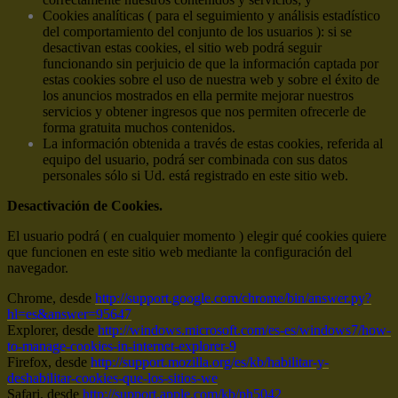
Cookies analíticas ( para el seguimiento y análisis estadístico
del comportamiento del conjunto de los usuarios ): si se
desactivan estas cookies, el sitio web podrá seguir
funcionando sin perjuicio de que la información captada por
estas cookies sobre el uso de nuestra web y sobre el éxito de
los anuncios mostrados en ella permite mejorar nuestros
servicios y obtener ingresos que nos permiten ofrecerle de
forma gratuita muchos contenidos.
La información obtenida a través de estas cookies, referida al
equipo del usuario, podrá ser combinada con sus datos
personales sólo si Ud. está registrado en este sitio web.
Desactivación de Cookies.
El usuario podrá ( en cualquier momento ) elegir qué cookies quiere
que funcionen en este sitio web mediante la configuración del
navegador.
Chrome, desde
http://support.google.com/chrome/bin/answer.py?
hl=es&answer=95647
Explorer, desde
http://windows.microsoft.com/es-es/windows7/how-
to-manage-cookies-in-internet-explorer-9
Firefox, desde
http://support.mozilla.org/es/kb/habilitar-y-
deshabilitar-cookies-que-los-sitios-we
Safari, desde
http://support.apple.com/kb/ph5042