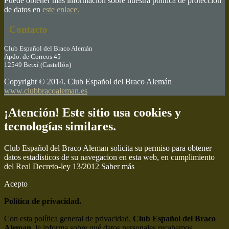
Puede obtener más información sobre nuestra política de protección
de datos en
este enlace.
Contacto
Club Español del Braco Alemán
Apdo. de Correos 45
12549 Betxí (Castellón)
Copyright © 2014. Club Español del Braco Alemán
www.clubbracoaleman.es
¡Atención! Este sitio usa cookies y
tecnologías similares.
Club Español del Braco Aleman solicita su permiso para obtener
datos estadisticos de su navegacion en esta web, en cumplimiento
del Real Decreto-ley 13/2012
Saber más
Acepto
Política de privacidad.
Con esta política general de privacidad,
Club Español del Braco
Aleman
, le informa sobre qué datos personales recabamos,