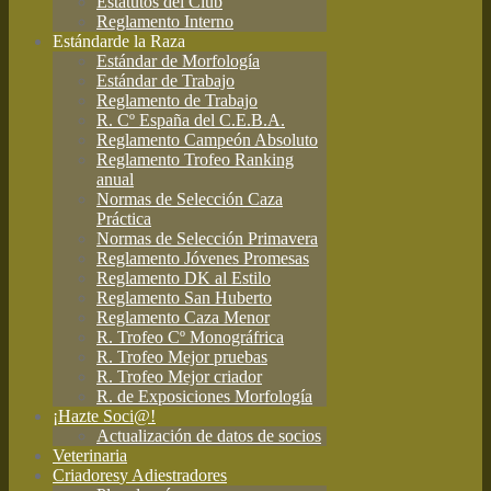
Estatutos del Club
Reglamento Interno
Estándar
de la Raza
Estándar de Morfología
Estándar de Trabajo
Reglamento de Trabajo
R. Cº España del C.E.B.A.
Reglamento Campeón Absoluto
Reglamento Trofeo Ranking
anual
Normas de Selección Caza
Práctica
Normas de Selección Primavera
Reglamento Jóvenes Promesas
Reglamento DK al Estilo
Reglamento San Huberto
Reglamento Caza Menor
R. Trofeo Cº Monográfrica
R. Trofeo Mejor pruebas
R. Trofeo Mejor criador
R. de Exposiciones Morfología
¡Hazte Soci@!
Actualización de datos de socios
Veterinaria
Criadores
y Adiestradores