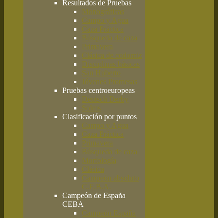
Resultados de Pruebas
Monográficas
Campo y Agua
Caza Práctica
Búsqueda de caza
Primavera
Clásica de codorniz
Disciplinas básicas
San Huberto
Jóvenes Promesas
Pruebas centroeuropeas
Deutsch Derby
Solms
Clasificación por puntos
Campo y Agua
Caza Práctica
Primavera
Búsqueda de caza
Morfología
Clásica
Campeón absoluto
C.E.B.A.
Campeón de España
CEBA
Campeón España