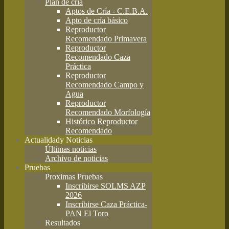
Plan de cría
Aptos de Cría - C.E.B.A.
Apto de cría básico
Reproductor
Recomendado Primavera
Reproductor
Recomendado Caza
Práctica
Reproductor
Recomendado Campo y
Agua
Reproductor
Recomendado Morfología
Histórico Reproductor
Recomendado
Actualidad
y Noticias
Últimas noticias
Archivo de noticias
Pruebas
Proximas Pruebas
Inscribirse SOLMS AZP
2026
Inscribirse Caza Práctica-
PAN El Toro
Resultados