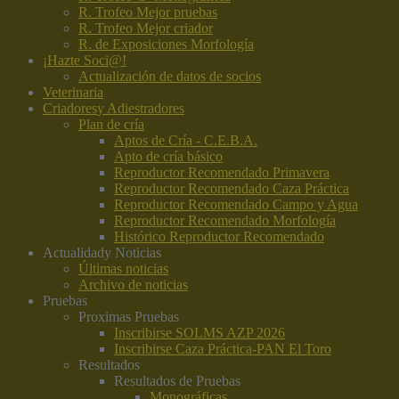
R. Trofeo Mejor pruebas
R. Trofeo Mejor criador
R. de Exposiciones Morfología
¡Hazte Soci@!
Actualización de datos de socios
Veterinaria
Criadores
y Adiestradores
Plan de cría
Aptos de Cría - C.E.B.A.
Apto de cría básico
Reproductor Recomendado Primavera
Reproductor Recomendado Caza Práctica
Reproductor Recomendado Campo y Agua
Reproductor Recomendado Morfología
Histórico Reproductor Recomendado
Actualidad
y Noticias
Últimas noticias
Archivo de noticias
Pruebas
Proximas Pruebas
Inscribirse SOLMS AZP 2026
Inscribirse Caza Práctica-PAN El Toro
Resultados
Resultados de Pruebas
Monográficas