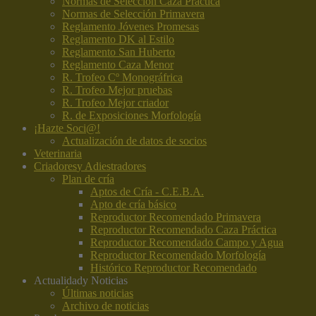
Normas de Selección Caza Práctica
Normas de Selección Primavera
Reglamento Jóvenes Promesas
Reglamento DK al Estilo
Reglamento San Huberto
Reglamento Caza Menor
R. Trofeo Cº Monográfrica
R. Trofeo Mejor pruebas
R. Trofeo Mejor criador
R. de Exposiciones Morfología
¡Hazte Soci@!
Actualización de datos de socios
Veterinaria
Criadores
y Adiestradores
Plan de cría
Aptos de Cría - C.E.B.A.
Apto de cría básico
Reproductor Recomendado Primavera
Reproductor Recomendado Caza Práctica
Reproductor Recomendado Campo y Agua
Reproductor Recomendado Morfología
Histórico Reproductor Recomendado
Actualidad
y Noticias
Últimas noticias
Archivo de noticias