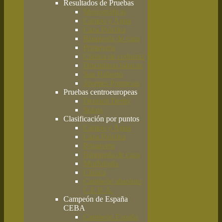
Resultados de Pruebas
Monográficas
Campo y Agua
Caza Práctica
Búsqueda de caza
Primavera
Clásica de codorniz
Disciplinas básicas
San Huberto
Jóvenes Promesas
Pruebas centroeuropeas
Deutsch Derby
Solms
Clasificación por puntos
Campo y Agua
Caza Práctica
Primavera
Búsqueda de caza
Morfología
Clásica
Campeón absoluto
C.E.B.A.
Campeón de España
CEBA
Campeón España