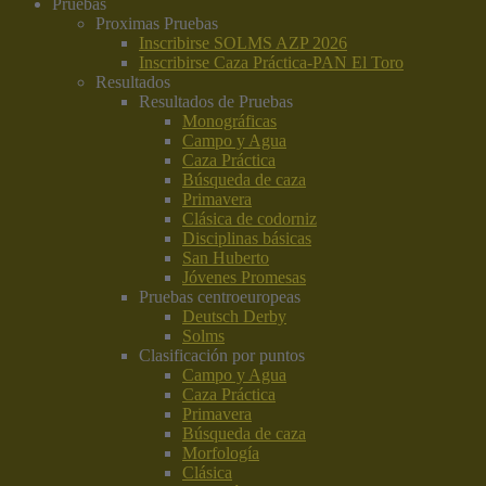
Pruebas
Proximas Pruebas
Inscribirse SOLMS AZP 2026
Inscribirse Caza Práctica-PAN El Toro
Resultados
Resultados de Pruebas
Monográficas
Campo y Agua
Caza Práctica
Búsqueda de caza
Primavera
Clásica de codorniz
Disciplinas básicas
San Huberto
Jóvenes Promesas
Pruebas centroeuropeas
Deutsch Derby
Solms
Clasificación por puntos
Campo y Agua
Caza Práctica
Primavera
Búsqueda de caza
Morfología
Clásica