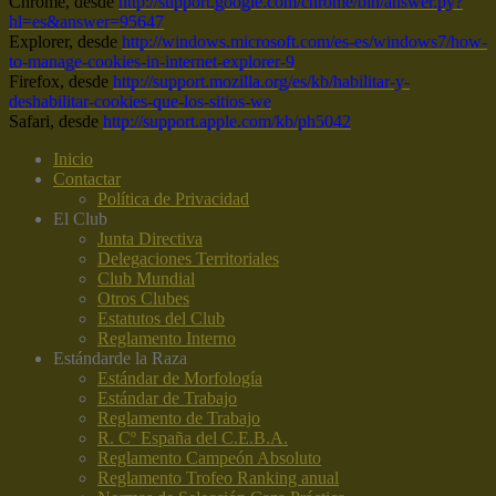
Chrome, desde
http://support.google.com/chrome/bin/answer.py?
hl=es&answer=95647
Explorer, desde
http://windows.microsoft.com/es-es/windows7/how-
to-manage-cookies-in-internet-explorer-9
Firefox, desde
http://support.mozilla.org/es/kb/habilitar-y-
deshabilitar-cookies-que-los-sitios-we
Safari, desde
http://support.apple.com/kb/ph5042
Inicio
Contactar
Política de Privacidad
El Club
Junta Directiva
Delegaciones Territoriales
Club Mundial
Otros Clubes
Estatutos del Club
Reglamento Interno
Estándar
de la Raza
Estándar de Morfología
Estándar de Trabajo
Reglamento de Trabajo
R. Cº España del C.E.B.A.
Reglamento Campeón Absoluto
Reglamento Trofeo Ranking anual