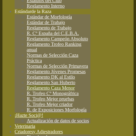
Estatutos del Club
Reglamento Interno
Estándar
de la Raza
Estándar de Morfología
Estándar de Trabajo
Reglamento de Trabajo
R. Cº España del C.E.B.A.
Reglamento Campeón Absoluto
Reglamento Trofeo Ranking
anual
Normas de Selección Caza
Práctica
Normas de Selección Primavera
Reglamento Jóvenes Promesas
Reglamento DK al Estilo
Reglamento San Huberto
Reglamento Caza Menor
R. Trofeo Cº Monográfrica
R. Trofeo Mejor pruebas
R. Trofeo Mejor criador
R. de Exposiciones Morfología
¡Hazte Soci@!
Actualización de datos de socios
Veterinaria
Criadores
y Adiestradores