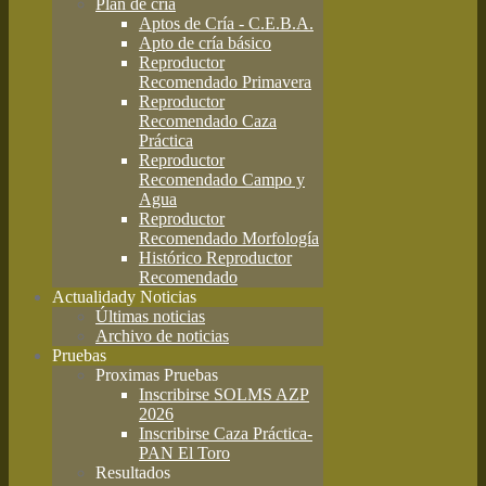
Plan de cría
Aptos de Cría - C.E.B.A.
Apto de cría básico
Reproductor
Recomendado Primavera
Reproductor
Recomendado Caza
Práctica
Reproductor
Recomendado Campo y
Agua
Reproductor
Recomendado Morfología
Histórico Reproductor
Recomendado
Actualidad
y Noticias
Últimas noticias
Archivo de noticias
Pruebas
Proximas Pruebas
Inscribirse SOLMS AZP
2026
Inscribirse Caza Práctica-
PAN El Toro
Resultados