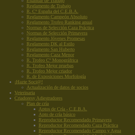
Estándar de Trabajo
Reglamento de Trabajo
R. Cº España del C.E.B.A.
Reglamento Campeón Absoluto
Reglamento Trofeo Ranking anual
Normas de Selección Caza Práctica
Normas de Selección Primavera
Reglamento Jóvenes Promesas
Reglamento DK al Estilo
Reglamento San Huberto
Reglamento Caza Menor
R. Trofeo Cº Monográfrica
R. Trofeo Mejor pruebas
R. Trofeo Mejor criador
R. de Exposiciones Morfología
¡Hazte Soci@!
Actualización de datos de socios
Veterinaria
Criadores
y Adiestradores
Plan de cría
Aptos de Cría - C.E.B.A.
Apto de cría básico
Reproductor Recomendado Primavera
Reproductor Recomendado Caza Práctica
Reproductor Recomendado Campo y Agua