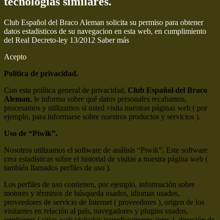
tecnologías similares.
Club Español del Braco Aleman solicita su permiso para obtener
datos estadisticos de su navegacion en esta web, en cumplimiento
del Real Decreto-ley 13/2012
Saber más
Acepto
Política de privacidad.
Con esta política general de privacidad,
Club Español del Braco
Aleman
, le informa sobre qué datos personales recabamos,
procesamos y utilizamos si usted visita nuestras páginas web ( por
ejemplo, para informarse sobre nuestros productos y servicios ).
Uso de “Piwik”.
Nosotros utilizamos el software de análisis “Piwik”. Este software
crea estadísticas sobre el historial de visitas a nuestra página web (
también llamados perfiles de uso ).
Los perfiles de uso contienen, por ejemplo, información sobre
motores y términos de búsqueda usados, idiomas usados,
proveedores de servicio de Internet ( proveedores ), origen de los
visitantes en relación al país, navegadores y plugins usados,
remitentes ( sitios web visitados inmediatamente antes ), duración de