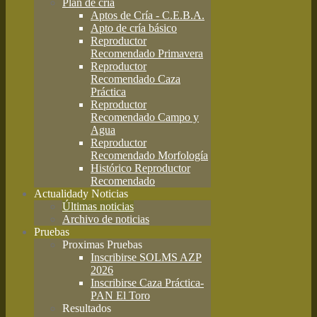
Plan de cría
Aptos de Cría - C.E.B.A.
Apto de cría básico
Reproductor
Recomendado Primavera
Reproductor
Recomendado Caza
Práctica
Reproductor
Recomendado Campo y
Agua
Reproductor
Recomendado Morfología
Histórico Reproductor
Recomendado
Actualidad
y Noticias
Últimas noticias
Archivo de noticias
Pruebas
Proximas Pruebas
Inscribirse SOLMS AZP
2026
Inscribirse Caza Práctica-
PAN El Toro
Resultados