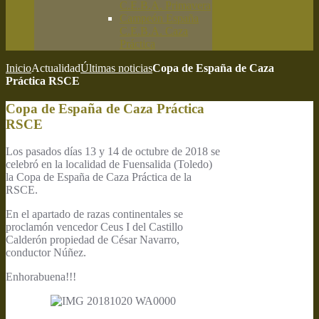
C.E.B.A. Primavera
Campeón España
C.E.B.A. Caza
Práctica
Inicio
Actualidad
Últimas noticias
Copa de España de Caza
Práctica RSCE
Copa de España de Caza Práctica
RSCE
Los pasados días 13 y 14 de octubre de 2018 se
celebró en la localidad de Fuensalida (Toledo)
la Copa de España de Caza Práctica de la
RSCE.
En el apartado de razas continentales se
proclamón vencedor Ceus I del Castillo
Calderón propiedad de César Navarro,
conductor Núñez.
Enhorabuena!!!