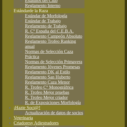
Estatutos del Club
Reglamento Interno
Estándar
de la Raza
Estándar de Morfología
Estándar de Trabajo
Reglamento de Trabajo
R. Cº España del C.E.B.A.
Reglamento Campeón Absoluto
Reglamento Trofeo Ranking
anual
Normas de Selección Caza
Práctica
Normas de Selección Primavera
Reglamento Jóvenes Promesas
Reglamento DK al Estilo
Reglamento San Huberto
Reglamento Caza Menor
R. Trofeo Cº Monográfrica
R. Trofeo Mejor pruebas
R. Trofeo Mejor criador
R. de Exposiciones Morfología
¡Hazte Soci@!
Actualización de datos de socios
Veterinaria
Criadores
y Adiestradores