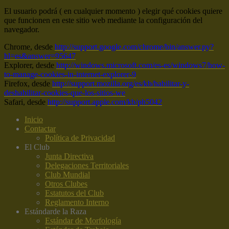
El usuario podrá ( en cualquier momento ) elegir qué cookies quiere
que funcionen en este sitio web mediante la configuración del
navegador.
Chrome, desde
http://support.google.com/chrome/bin/answer.py?
hl=es&answer=95647
Explorer, desde
http://windows.microsoft.com/es-es/windows7/how-
to-manage-cookies-in-internet-explorer-9
Firefox, desde
http://support.mozilla.org/es/kb/habilitar-y-
deshabilitar-cookies-que-los-sitios-we
Safari, desde
http://support.apple.com/kb/ph5042
Inicio
Contactar
Política de Privacidad
El Club
Junta Directiva
Delegaciones Territoriales
Club Mundial
Otros Clubes
Estatutos del Club
Reglamento Interno
Estándar
de la Raza
Estándar de Morfología