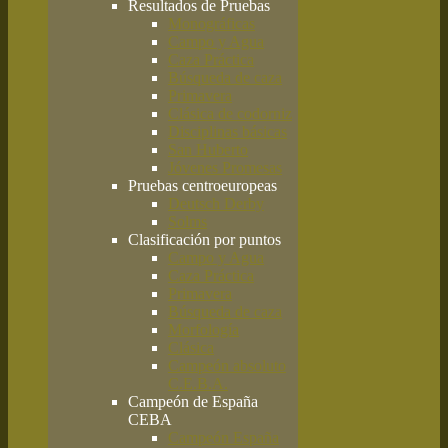
Resultados de Pruebas
Monográficas
Campo y Agua
Caza Práctica
Búsqueda de caza
Primavera
Clásica de codorniz
Disciplinas básicas
San Huberto
Jóvenes Promesas
Pruebas centroeuropeas
Deutsch Derby
Solms
Clasificación por puntos
Campo y Agua
Caza Práctica
Primavera
Búsqueda de caza
Morfología
Clásica
Campeón absoluto
C.E.B.A.
Campeón de España
CEBA
Campeón España