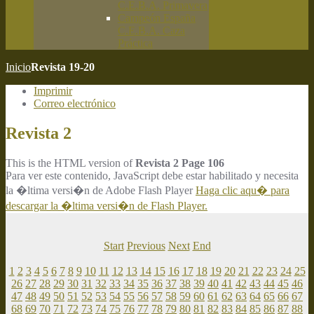
C.E.B.A. Primavera
Campeón España
C.E.B.A. Caza
Práctica
Inicio
Revista 19-20
Imprimir
Correo electrónico
Revista 2
This is the HTML version of
Revista 2 Page 106
Para ver este contenido, JavaScript debe estar habilitado y necesita
la �ltima versi�n de Adobe Flash Player
Haga clic aqu� para
descargar la �ltima versi�n de Flash Player.
Start
Previous
Next
End
1
2
3
4
5
6
7
8
9
10
11
12
13
14
15
16
17
18
19
20
21
22
23
24
25
26
27
28
29
30
31
32
33
34
35
36
37
38
39
40
41
42
43
44
45
46
47
48
49
50
51
52
53
54
55
56
57
58
59
60
61
62
63
64
65
66
67
68
69
70
71
72
73
74
75
76
77
78
79
80
81
82
83
84
85
86
87
88