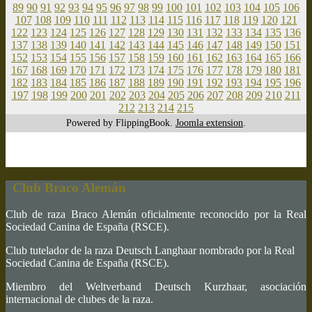
89
90
91
92
93
94
95
96
97
98
99
100
101
102
103
104
105
106
107
108
109
110
111
112
113
114
115
116
117
118
119
120
121
122
123
124
125
126
127
128
129
130
131
132
133
134
135
136
137
138
139
140
141
142
143
144
145
146
147
148
149
150
151
152
153
154
155
156
157
158
159
160
161
162
163
164
165
166
167
168
169
170
171
172
173
174
175
176
177
178
179
180
181
182
183
184
185
186
187
188
189
190
191
192
193
194
195
196
197
198
199
200
201
202
203
204
205
206
207
208
209
210
211
212
213
214
215
Powered by FlippingBook.
Joomla extension
.
Club Braco Alemán
Club de raza Braco Alemán oficialmente reconocido por la Real
Sociedad Canina de España (RSCE).
Club tutelador de la raza Deutsch Langhaar nombrado por la Real
Sociedad Canina de España (RSCE).
Miembro del Weltverband Deutsch Kurzhaar, asociación
internacional de clubes de la raza.