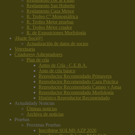
Reglamento DK al Estilo
Reglamento San Huberto
Reglamento Caza Menor
R. Trofeo Cº Monográfrica
R. Trofeo Mejor pruebas
R. Trofeo Mejor criador
R. de Exposiciones Morfología
¡Hazte Soci@!
Actualización de datos de socios
Veterinaria
Criadores
y Adiestradores
Plan de cría
Aptos de Cría - C.E.B.A.
Apto de cría básico
Reproductor Recomendado Primavera
Reproductor Recomendado Caza Práctica
Reproductor Recomendado Campo y Agua
Reproductor Recomendado Morfología
Histórico Reproductor Recomendado
Actualidad
y Noticias
Últimas noticias
Archivo de noticias
Pruebas
Proximas Pruebas
Inscribirse SOLMS AZP 2026