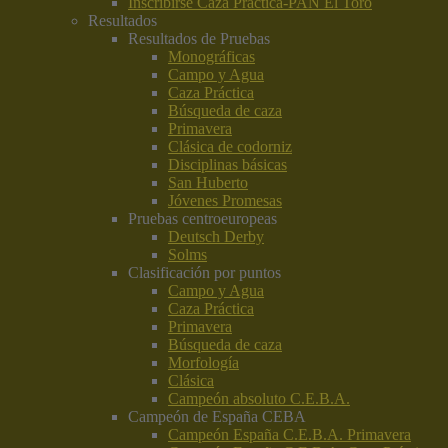
Inscribirse Caza Práctica-PAN El Toro
Resultados
Resultados de Pruebas
Monográficas
Campo y Agua
Caza Práctica
Búsqueda de caza
Primavera
Clásica de codorniz
Disciplinas básicas
San Huberto
Jóvenes Promesas
Pruebas centroeuropeas
Deutsch Derby
Solms
Clasificación por puntos
Campo y Agua
Caza Práctica
Primavera
Búsqueda de caza
Morfología
Clásica
Campeón absoluto C.E.B.A.
Campeón de España CEBA
Campeón España C.E.B.A. Primavera