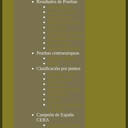
Resultados de Pruebas
Monográficas
Campo y Agua
Caza Práctica
Búsqueda de caza
Primavera
Clásica de codorniz
Disciplinas básicas
San Huberto
Jóvenes Promesas
Pruebas centroeuropeas
Deutsch Derby
Solms
Clasificación por puntos
Campo y Agua
Caza Práctica
Primavera
Búsqueda de caza
Morfología
Clásica
Campeón absoluto
C.E.B.A.
Campeón de España
CEBA
Campeón España