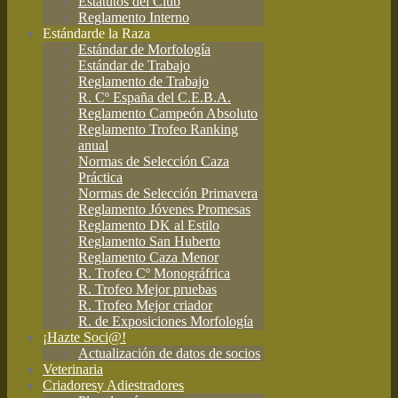
Estatutos del Club
Reglamento Interno
Estándar
de la Raza
Estándar de Morfología
Estándar de Trabajo
Reglamento de Trabajo
R. Cº España del C.E.B.A.
Reglamento Campeón Absoluto
Reglamento Trofeo Ranking
anual
Normas de Selección Caza
Práctica
Normas de Selección Primavera
Reglamento Jóvenes Promesas
Reglamento DK al Estilo
Reglamento San Huberto
Reglamento Caza Menor
R. Trofeo Cº Monográfrica
R. Trofeo Mejor pruebas
R. Trofeo Mejor criador
R. de Exposiciones Morfología
¡Hazte Soci@!
Actualización de datos de socios
Veterinaria
Criadores
y Adiestradores