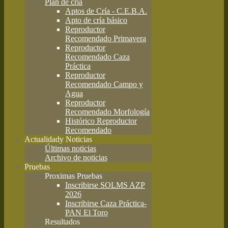
Plan de cría
Aptos de Cría - C.E.B.A.
Apto de cría básico
Reproductor
Recomendado Primavera
Reproductor
Recomendado Caza
Práctica
Reproductor
Recomendado Campo y
Agua
Reproductor
Recomendado Morfología
Histórico Reproductor
Recomendado
Actualidad
y Noticias
Últimas noticias
Archivo de noticias
Pruebas
Proximas Pruebas
Inscribirse SOLMS AZP
2026
Inscribirse Caza Práctica-
PAN El Toro
Resultados