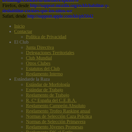
to-manage-cookies-in-internet-explorer-9
Firefox, desde
http://support.mozilla.org/es/kb/habilitar-y-
deshabilitar-cookies-que-los-sitios-we
Safari, desde
http://support.apple.com/kb/ph5042
Inicio
Contactar
Política de Privacidad
El Club
Junta Directiva
Delegaciones Territoriales
Club Mundial
Otros Clubes
Estatutos del Club
Reglamento Interno
Estándar
de la Raza
Estándar de Morfología
Estándar de Trabajo
Reglamento de Trabajo
R. Cº España del C.E.B.A.
Reglamento Campeón Absoluto
Reglamento Trofeo Ranking anual
Normas de Selección Caza Práctica
Normas de Selección Primavera
Reglamento Jóvenes Promesas