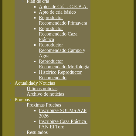
Plan de cría
Aptos de Cría - C.E.B.A.
Apto de cría básico
Reproductor
Recomendado Primavera
Reproductor
Recomendado Caza
Práctica
Reproductor
Recomendado Campo y
Agua
Reproductor
Recomendado Morfología
Histórico Reproductor
Recomendado
Actualidad
y Noticias
Últimas noticias
Archivo de noticias
Pruebas
Proximas Pruebas
Inscribirse SOLMS AZP
2026
Inscribirse Caza Práctica-
PAN El Toro
Resultados