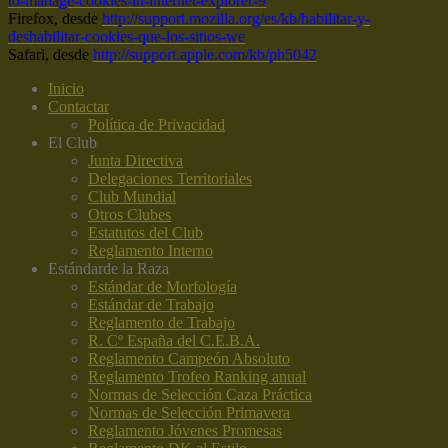
to-manage-cookies-in-internet-explorer-9
Firefox, desde
http://support.mozilla.org/es/kb/habilitar-y-
deshabilitar-cookies-que-los-sitios-we
Safari, desde
http://support.apple.com/kb/ph5042
Inicio
Contactar
Política de Privacidad
El Club
Junta Directiva
Delegaciones Territoriales
Club Mundial
Otros Clubes
Estatutos del Club
Reglamento Interno
Estándar
de la Raza
Estándar de Morfología
Estándar de Trabajo
Reglamento de Trabajo
R. Cº España del C.E.B.A.
Reglamento Campeón Absoluto
Reglamento Trofeo Ranking anual
Normas de Selección Caza Práctica
Normas de Selección Primavera
Reglamento Jóvenes Promesas