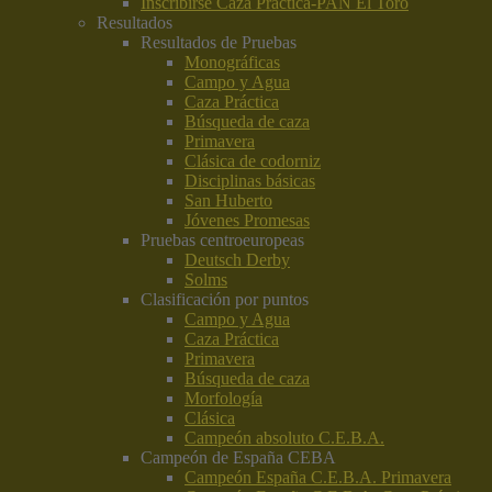
Inscribirse Caza Práctica-PAN El Toro
Resultados
Resultados de Pruebas
Monográficas
Campo y Agua
Caza Práctica
Búsqueda de caza
Primavera
Clásica de codorniz
Disciplinas básicas
San Huberto
Jóvenes Promesas
Pruebas centroeuropeas
Deutsch Derby
Solms
Clasificación por puntos
Campo y Agua
Caza Práctica
Primavera
Búsqueda de caza
Morfología
Clásica
Campeón absoluto C.E.B.A.
Campeón de España CEBA
Campeón España C.E.B.A. Primavera