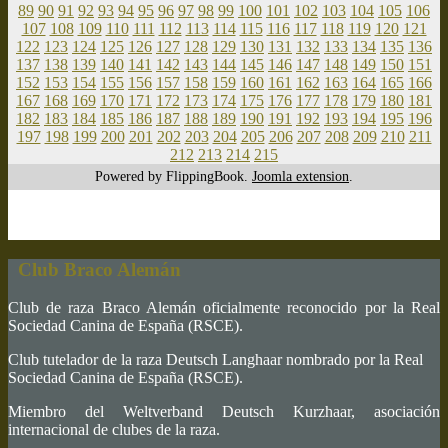
89
90
91
92
93
94
95
96
97
98
99
100
101
102
103
104
105
106
107
108
109
110
111
112
113
114
115
116
117
118
119
120
121
122
123
124
125
126
127
128
129
130
131
132
133
134
135
136
137
138
139
140
141
142
143
144
145
146
147
148
149
150
151
152
153
154
155
156
157
158
159
160
161
162
163
164
165
166
167
168
169
170
171
172
173
174
175
176
177
178
179
180
181
182
183
184
185
186
187
188
189
190
191
192
193
194
195
196
197
198
199
200
201
202
203
204
205
206
207
208
209
210
211
212
213
214
215
Powered by FlippingBook.
Joomla extension
.
Club Braco Alemán
Club de raza Braco Alemán oficialmente reconocido por la Real
Sociedad Canina de España (RSCE).
Club tutelador de la raza Deutsch Langhaar nombrado por la Real
Sociedad Canina de España (RSCE).
Miembro del Weltverband Deutsch Kurzhaar, asociación
internacional de clubes de la raza.