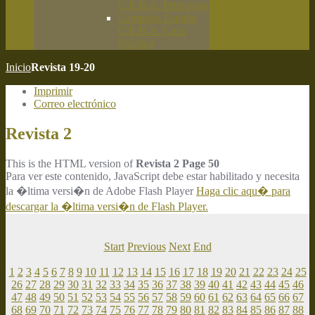
C.E.B.A. Primavera
Campeón España
C.E.B.A. Caza
Práctica
Inicio
Revista 19-20
Imprimir
Correo electrónico
Revista 2
This is the HTML version of
Revista 2 Page 50
Para ver este contenido, JavaScript debe estar habilitado y necesita
la �ltima versi�n de Adobe Flash Player
Haga clic aqu� para
descargar la �ltima versi�n de Flash Player.
Start
Previous
Next
End
1
2
3
4
5
6
7
8
9
10
11
12
13
14
15
16
17
18
19
20
21
22
23
24
25
26
27
28
29
30
31
32
33
34
35
36
37
38
39
40
41
42
43
44
45
46
47
48
49
50
51
52
53
54
55
56
57
58
59
60
61
62
63
64
65
66
67
68
69
70
71
72
73
74
75
76
77
78
79
80
81
82
83
84
85
86
87
88