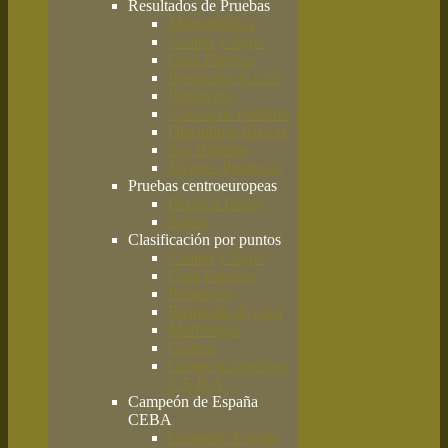
Resultados de Pruebas
Monográficas
Campo y Agua
Caza Práctica
Búsqueda de caza
Primavera
Clásica de codorniz
Disciplinas básicas
San Huberto
Jóvenes Promesas
Pruebas centroeuropeas
Deutsch Derby
Solms
Clasificación por puntos
Campo y Agua
Caza Práctica
Primavera
Búsqueda de caza
Morfología
Clásica
Campeón absoluto
C.E.B.A.
Campeón de España
CEBA
Campeón España