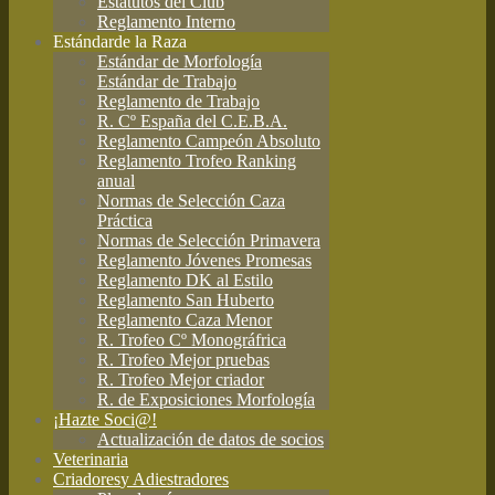
Estatutos del Club
Reglamento Interno
Estándar
de la Raza
Estándar de Morfología
Estándar de Trabajo
Reglamento de Trabajo
R. Cº España del C.E.B.A.
Reglamento Campeón Absoluto
Reglamento Trofeo Ranking
anual
Normas de Selección Caza
Práctica
Normas de Selección Primavera
Reglamento Jóvenes Promesas
Reglamento DK al Estilo
Reglamento San Huberto
Reglamento Caza Menor
R. Trofeo Cº Monográfrica
R. Trofeo Mejor pruebas
R. Trofeo Mejor criador
R. de Exposiciones Morfología
¡Hazte Soci@!
Actualización de datos de socios
Veterinaria
Criadores
y Adiestradores