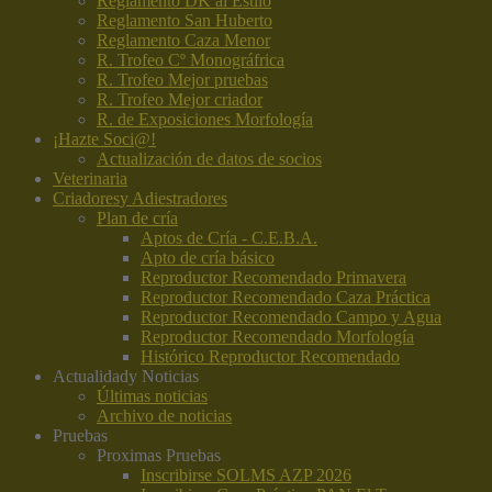
Reglamento DK al Estilo
Reglamento San Huberto
Reglamento Caza Menor
R. Trofeo Cº Monográfrica
R. Trofeo Mejor pruebas
R. Trofeo Mejor criador
R. de Exposiciones Morfología
¡Hazte Soci@!
Actualización de datos de socios
Veterinaria
Criadores
y Adiestradores
Plan de cría
Aptos de Cría - C.E.B.A.
Apto de cría básico
Reproductor Recomendado Primavera
Reproductor Recomendado Caza Práctica
Reproductor Recomendado Campo y Agua
Reproductor Recomendado Morfología
Histórico Reproductor Recomendado
Actualidad
y Noticias
Últimas noticias
Archivo de noticias
Pruebas
Proximas Pruebas
Inscribirse SOLMS AZP 2026