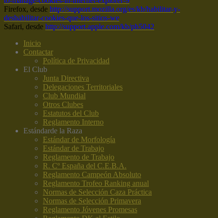
to-manage-cookies-in-internet-explorer-9
Firefox, desde
http://support.mozilla.org/es/kb/habilitar-y-
deshabilitar-cookies-que-los-sitios-we
Safari, desde
http://support.apple.com/kb/ph5042
Inicio
Contactar
Política de Privacidad
El Club
Junta Directiva
Delegaciones Territoriales
Club Mundial
Otros Clubes
Estatutos del Club
Reglamento Interno
Estándar
de la Raza
Estándar de Morfología
Estándar de Trabajo
Reglamento de Trabajo
R. Cº España del C.E.B.A.
Reglamento Campeón Absoluto
Reglamento Trofeo Ranking anual
Normas de Selección Caza Práctica
Normas de Selección Primavera
Reglamento Jóvenes Promesas