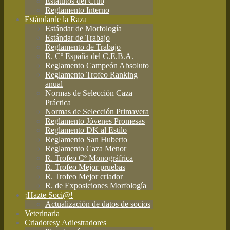
Estatutos del Club
Reglamento Interno
Estándar
de la Raza
Estándar de Morfología
Estándar de Trabajo
Reglamento de Trabajo
R. Cº España del C.E.B.A.
Reglamento Campeón Absoluto
Reglamento Trofeo Ranking
anual
Normas de Selección Caza
Práctica
Normas de Selección Primavera
Reglamento Jóvenes Promesas
Reglamento DK al Estilo
Reglamento San Huberto
Reglamento Caza Menor
R. Trofeo Cº Monográfrica
R. Trofeo Mejor pruebas
R. Trofeo Mejor criador
R. de Exposiciones Morfología
¡Hazte Soci@!
Actualización de datos de socios
Veterinaria
Criadores
y Adiestradores