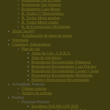
Reglamento DK al Estilo
Reglamento San Huberto
Reglamento Caza Menor
R. Trofeo Cº Monográfrica
R. Trofeo Mejor pruebas
R. Trofeo Mejor criador
R. de Exposiciones Morfología
¡Hazte Soci@!
Actualización de datos de socios
Veterinaria
Criadores
y Adiestradores
Plan de cría
Aptos de Cría - C.E.B.A.
Apto de cría básico
Reproductor Recomendado Primavera
Reproductor Recomendado Caza Práctica
Reproductor Recomendado Campo y Agua
Reproductor Recomendado Morfología
Histórico Reproductor Recomendado
Actualidad
y Noticias
Últimas noticias
Archivo de noticias
Pruebas
Proximas Pruebas
Inscribirse SOLMS AZP 2026