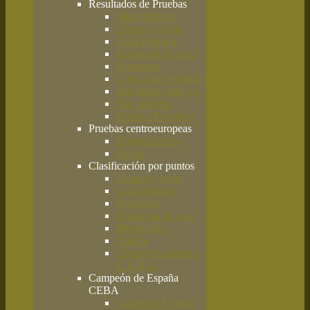
Resultados de Pruebas
Monográficas
Campo y Agua
Caza Práctica
Búsqueda de caza
Primavera
Clásica de codorniz
Disciplinas básicas
San Huberto
Jóvenes Promesas
Pruebas centroeuropeas
Deutsch Derby
Solms
Clasificación por puntos
Campo y Agua
Caza Práctica
Primavera
Búsqueda de caza
Morfología
Clásica
Campeón absoluto
C.E.B.A.
Campeón de España
CEBA
Campeón España