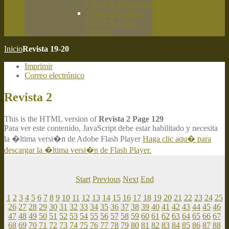
C.E.B.A. Primavera
Campeón España
C.E.B.A. Caza
Práctica
Inicio
Revista 19-20
Imprimir
Correo electrónico
Revista 2
This is the HTML version of
Revista 2 Page 129
Para ver este contenido, JavaScript debe estar habilitado y necesita
la �ltima versi�n de Adobe Flash Player
Haga clic aqu� para
descargar la �ltima versi�n de Flash Player.
Start
Previous
Next
End
1
2
3
4
5
6
7
8
9
10
11
12
13
14
15
16
17
18
19
20
21
22
23
24
25
26
27
28
29
30
31
32
33
34
35
36
37
38
39
40
41
42
43
44
45
46
47
48
49
50
51
52
53
54
55
56
57
58
59
60
61
62
63
64
65
66
67
68
69
70
71
72
73
74
75
76
77
78
79
80
81
82
83
84
85
86
87
88