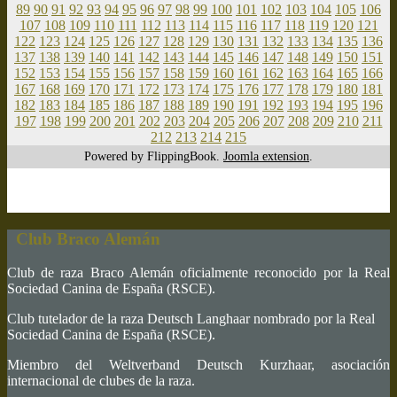
89
90
91
92
93
94
95
96
97
98
99
100
101
102
103
104
105
106
107
108
109
110
111
112
113
114
115
116
117
118
119
120
121
122
123
124
125
126
127
128
129
130
131
132
133
134
135
136
137
138
139
140
141
142
143
144
145
146
147
148
149
150
151
152
153
154
155
156
157
158
159
160
161
162
163
164
165
166
167
168
169
170
171
172
173
174
175
176
177
178
179
180
181
182
183
184
185
186
187
188
189
190
191
192
193
194
195
196
197
198
199
200
201
202
203
204
205
206
207
208
209
210
211
212
213
214
215
Powered by FlippingBook.
Joomla extension
.
Club Braco Alemán
Club de raza Braco Alemán oficialmente reconocido por la Real
Sociedad Canina de España (RSCE).
Club tutelador de la raza Deutsch Langhaar nombrado por la Real
Sociedad Canina de España (RSCE).
Miembro del Weltverband Deutsch Kurzhaar, asociación
internacional de clubes de la raza.