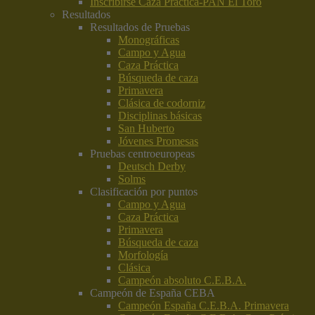
Inscribirse Caza Práctica-PAN El Toro
Resultados
Resultados de Pruebas
Monográficas
Campo y Agua
Caza Práctica
Búsqueda de caza
Primavera
Clásica de codorniz
Disciplinas básicas
San Huberto
Jóvenes Promesas
Pruebas centroeuropeas
Deutsch Derby
Solms
Clasificación por puntos
Campo y Agua
Caza Práctica
Primavera
Búsqueda de caza
Morfología
Clásica
Campeón absoluto C.E.B.A.
Campeón de España CEBA
Campeón España C.E.B.A. Primavera