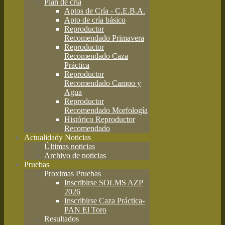
Plan de cría
Aptos de Cría - C.E.B.A.
Apto de cría básico
Reproductor
Recomendado Primavera
Reproductor
Recomendado Caza
Práctica
Reproductor
Recomendado Campo y
Agua
Reproductor
Recomendado Morfología
Histórico Reproductor
Recomendado
Actualidad
y Noticias
Últimas noticias
Archivo de noticias
Pruebas
Proximas Pruebas
Inscribirse SOLMS AZP
2026
Inscribirse Caza Práctica-
PAN El Toro
Resultados