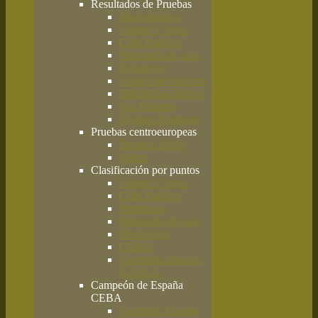
Resultados de Pruebas
Monográficas
Campo y Agua
Caza Práctica
Búsqueda de caza
Primavera
Clásica de codorniz
Disciplinas básicas
San Huberto
Jóvenes Promesas
Pruebas centroeuropeas
Deutsch Derby
Solms
Clasificación por puntos
Campo y Agua
Caza Práctica
Primavera
Búsqueda de caza
Morfología
Clásica
Campeón absoluto
C.E.B.A.
Campeón de España
CEBA
Campeón España