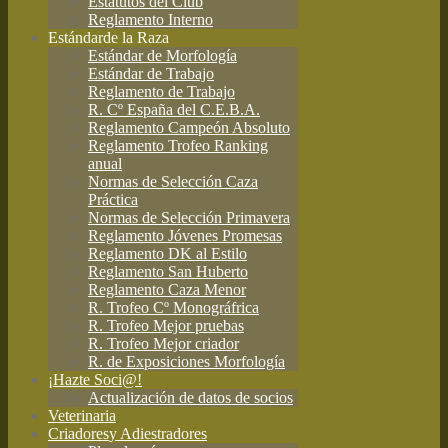
Estatutos del Club
Reglamento Interno
Estándar
de la Raza
Estándar de Morfología
Estándar de Trabajo
Reglamento de Trabajo
R. Cº España del C.E.B.A.
Reglamento Campeón Absoluto
Reglamento Trofeo Ranking
anual
Normas de Selección Caza
Práctica
Normas de Selección Primavera
Reglamento Jóvenes Promesas
Reglamento DK al Estilo
Reglamento San Huberto
Reglamento Caza Menor
R. Trofeo Cº Monográfrica
R. Trofeo Mejor pruebas
R. Trofeo Mejor criador
R. de Exposiciones Morfología
¡Hazte Soci@!
Actualización de datos de socios
Veterinaria
Criadores
y Adiestradores