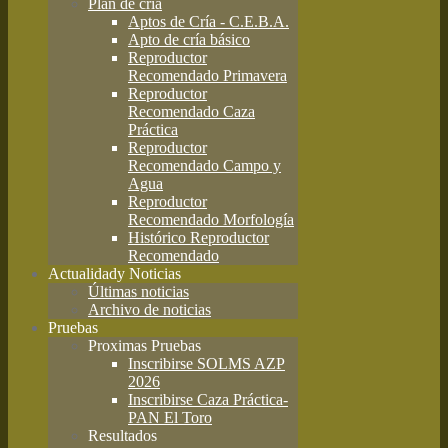
Plan de cría
Aptos de Cría - C.E.B.A.
Apto de cría básico
Reproductor
Recomendado Primavera
Reproductor
Recomendado Caza
Práctica
Reproductor
Recomendado Campo y
Agua
Reproductor
Recomendado Morfología
Histórico Reproductor
Recomendado
Actualidad
y Noticias
Últimas noticias
Archivo de noticias
Pruebas
Proximas Pruebas
Inscribirse SOLMS AZP
2026
Inscribirse Caza Práctica-
PAN El Toro
Resultados