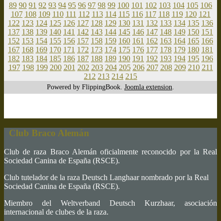
89
90
91
92
93
94
95
96
97
98
99
100
101
102
103
104
105
106
107
108
109
110
111
112
113
114
115
116
117
118
119
120
121
122
123
124
125
126
127
128
129
130
131
132
133
134
135
136
137
138
139
140
141
142
143
144
145
146
147
148
149
150
151
152
153
154
155
156
157
158
159
160
161
162
163
164
165
166
167
168
169
170
171
172
173
174
175
176
177
178
179
180
181
182
183
184
185
186
187
188
189
190
191
192
193
194
195
196
197
198
199
200
201
202
203
204
205
206
207
208
209
210
211
212
213
214
215
Powered by FlippingBook.
Joomla extension
.
Club Braco Alemán
Club de raza Braco Alemán oficialmente reconocido por la Real
Sociedad Canina de España (RSCE).
Club tutelador de la raza Deutsch Langhaar nombrado por la Real
Sociedad Canina de España (RSCE).
Miembro del Weltverband Deutsch Kurzhaar, asociación
internacional de clubes de la raza.