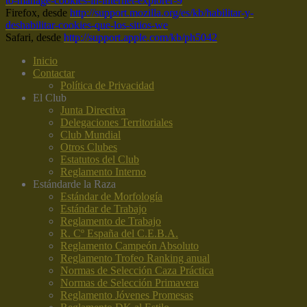
to-manage-cookies-in-internet-explorer-9
Firefox, desde
http://support.mozilla.org/es/kb/habilitar-y-
deshabilitar-cookies-que-los-sitios-we
Safari, desde
http://support.apple.com/kb/ph5042
Inicio
Contactar
Política de Privacidad
El Club
Junta Directiva
Delegaciones Territoriales
Club Mundial
Otros Clubes
Estatutos del Club
Reglamento Interno
Estándar
de la Raza
Estándar de Morfología
Estándar de Trabajo
Reglamento de Trabajo
R. Cº España del C.E.B.A.
Reglamento Campeón Absoluto
Reglamento Trofeo Ranking anual
Normas de Selección Caza Práctica
Normas de Selección Primavera
Reglamento Jóvenes Promesas