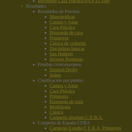
Inscribirse Caza Práctica-PAN El Toro
Resultados
Resultados de Pruebas
Monográficas
Campo y Agua
Caza Práctica
Búsqueda de caza
Primavera
Clásica de codorniz
Disciplinas básicas
San Huberto
Jóvenes Promesas
Pruebas centroeuropeas
Deutsch Derby
Solms
Clasificación por puntos
Campo y Agua
Caza Práctica
Primavera
Búsqueda de caza
Morfología
Clásica
Campeón absoluto C.E.B.A.
Campeón de España CEBA
Campeón España C.E.B.A. Primavera