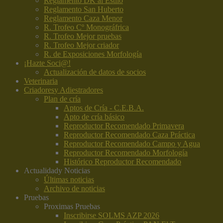
Reglamento DK al Estilo
Reglamento San Huberto
Reglamento Caza Menor
R. Trofeo Cº Monográfrica
R. Trofeo Mejor pruebas
R. Trofeo Mejor criador
R. de Exposiciones Morfología
¡Hazte Soci@!
Actualización de datos de socios
Veterinaria
Criadores
y Adiestradores
Plan de cría
Aptos de Cría - C.E.B.A.
Apto de cría básico
Reproductor Recomendado Primavera
Reproductor Recomendado Caza Práctica
Reproductor Recomendado Campo y Agua
Reproductor Recomendado Morfología
Histórico Reproductor Recomendado
Actualidad
y Noticias
Últimas noticias
Archivo de noticias
Pruebas
Proximas Pruebas
Inscribirse SOLMS AZP 2026