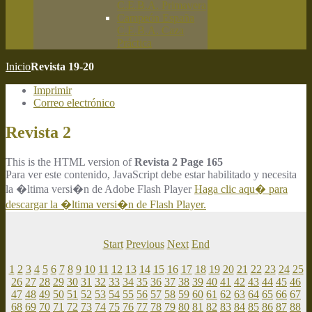
C.E.B.A. Primavera
Campeón España
C.E.B.A. Caza
Práctica
Inicio
Revista 19-20
Imprimir
Correo electrónico
Revista 2
This is the HTML version of
Revista 2 Page 165
Para ver este contenido, JavaScript debe estar habilitado y necesita
la �ltima versi�n de Adobe Flash Player
Haga clic aqu� para
descargar la �ltima versi�n de Flash Player.
Start
Previous
Next
End
1
2
3
4
5
6
7
8
9
10
11
12
13
14
15
16
17
18
19
20
21
22
23
24
25
26
27
28
29
30
31
32
33
34
35
36
37
38
39
40
41
42
43
44
45
46
47
48
49
50
51
52
53
54
55
56
57
58
59
60
61
62
63
64
65
66
67
68
69
70
71
72
73
74
75
76
77
78
79
80
81
82
83
84
85
86
87
88