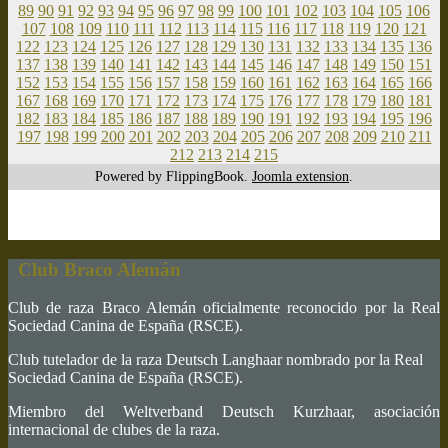
89
90
91
92
93
94
95
96
97
98
99
100
101
102
103
104
105
106
107
108
109
110
111
112
113
114
115
116
117
118
119
120
121
122
123
124
125
126
127
128
129
130
131
132
133
134
135
136
137
138
139
140
141
142
143
144
145
146
147
148
149
150
151
152
153
154
155
156
157
158
159
160
161
162
163
164
165
166
167
168
169
170
171
172
173
174
175
176
177
178
179
180
181
182
183
184
185
186
187
188
189
190
191
192
193
194
195
196
197
198
199
200
201
202
203
204
205
206
207
208
209
210
211
212
213
214
215
Powered by FlippingBook.
Joomla extension
.
Club Braco Alemán
Club de raza Braco Alemán oficialmente reconocido por la Real
Sociedad Canina de España (RSCE).
Club tutelador de la raza Deutsch Langhaar nombrado por la Real
Sociedad Canina de España (RSCE).
Miembro del Weltverband Deutsch Kurzhaar, asociación
internacional de clubes de la raza.