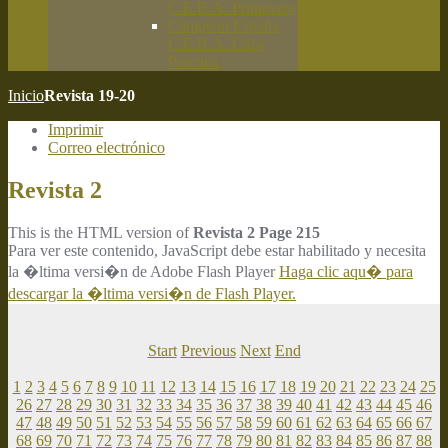
C.E.B.A. Primavera
Campeón España
C.E.B.A. Caza
Práctica
Inicio
Revista 19-20
Imprimir
Correo electrónico
Revista 2
This is the HTML version of
Revista 2 Page 215
Para ver este contenido, JavaScript debe estar habilitado y necesita
la �ltima versi�n de Adobe Flash Player
Haga clic aqu� para
descargar la �ltima versi�n de Flash Player.
Start
Previous
Next
End
1
2
3
4
5
6
7
8
9
10
11
12
13
14
15
16
17
18
19
20
21
22
23
24
25
26
27
28
29
30
31
32
33
34
35
36
37
38
39
40
41
42
43
44
45
46
47
48
49
50
51
52
53
54
55
56
57
58
59
60
61
62
63
64
65
66
67
68
69
70
71
72
73
74
75
76
77
78
79
80
81
82
83
84
85
86
87
88