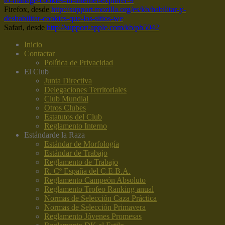
to-manage-cookies-in-internet-explorer-9
Firefox, desde
http://support.mozilla.org/es/kb/habilitar-y-
deshabilitar-cookies-que-los-sitios-we
Safari, desde
http://support.apple.com/kb/ph5042
Inicio
Contactar
Política de Privacidad
El Club
Junta Directiva
Delegaciones Territoriales
Club Mundial
Otros Clubes
Estatutos del Club
Reglamento Interno
Estándar
de la Raza
Estándar de Morfología
Estándar de Trabajo
Reglamento de Trabajo
R. Cº España del C.E.B.A.
Reglamento Campeón Absoluto
Reglamento Trofeo Ranking anual
Normas de Selección Caza Práctica
Normas de Selección Primavera
Reglamento Jóvenes Promesas