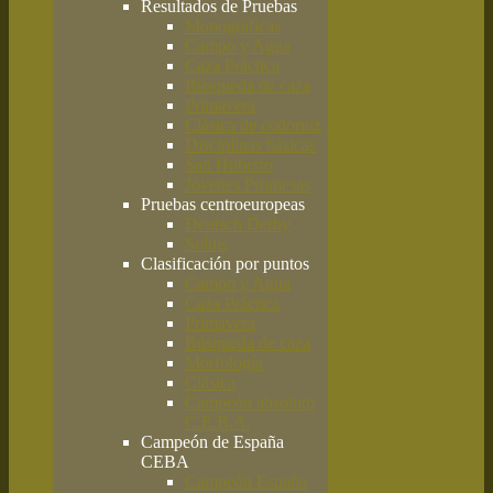
Resultados de Pruebas
Monográficas
Campo y Agua
Caza Práctica
Búsqueda de caza
Primavera
Clásica de codorniz
Disciplinas básicas
San Huberto
Jóvenes Promesas
Pruebas centroeuropeas
Deutsch Derby
Solms
Clasificación por puntos
Campo y Agua
Caza Práctica
Primavera
Búsqueda de caza
Morfología
Clásica
Campeón absoluto
C.E.B.A.
Campeón de España
CEBA
Campeón España