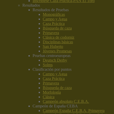
Inscribirse Caza Práctica-PAN El Toro
Resultados
Resultados de Pruebas
Monográficas
Campo y Agua
Caza Práctica
Búsqueda de caza
Primavera
Clásica de codorniz
Disciplinas básicas
San Huberto
Jóvenes Promesas
Pruebas centroeuropeas
Deutsch Derby
Solms
Clasificación por puntos
Campo y Agua
Caza Práctica
Primavera
Búsqueda de caza
Morfología
Clásica
Campeón absoluto C.E.B.A.
Campeón de España CEBA
Campeón España C.E.B.A. Primavera