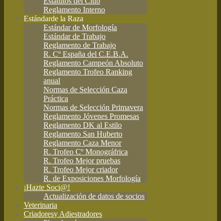
Estatutos del Club
Reglamento Interno
Estándar
de la Raza
Estándar de Morfología
Estándar de Trabajo
Reglamento de Trabajo
R. Cº España del C.E.B.A.
Reglamento Campeón Absoluto
Reglamento Trofeo Ranking
anual
Normas de Selección Caza
Práctica
Normas de Selección Primavera
Reglamento Jóvenes Promesas
Reglamento DK al Estilo
Reglamento San Huberto
Reglamento Caza Menor
R. Trofeo Cº Monográfrica
R. Trofeo Mejor pruebas
R. Trofeo Mejor criador
R. de Exposiciones Morfología
¡Hazte Soci@!
Actualización de datos de socios
Veterinaria
Criadores
y Adiestradores