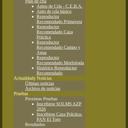
Plan de cría
Aptos de Cría - C.E.B.A.
Apto de cría básico
Reproductor
Recomendado Primavera
Reproductor
Recomendado Caza
Práctica
Reproductor
Recomendado Campo y
Agua
Reproductor
Recomendado Morfología
Histórico Reproductor
Recomendado
Actualidad
y Noticias
Últimas noticias
Archivo de noticias
Pruebas
Proximas Pruebas
Inscribirse SOLMS AZP
2026
Inscribirse Caza Práctica-
PAN El Toro
Resultados