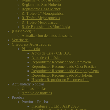
Reglamento DK al Estilo
Reglamento San Huberto
Reglamento Caza Menor
R. Trofeo Cº Monográfrica
R. Trofeo Mejor pruebas
R. Trofeo Mejor criador
R. de Exposiciones Morfología
¡Hazte Soci@!
Actualización de datos de socios
Veterinaria
Criadores
y Adiestradores
Plan de cría
Aptos de Cría - C.E.B.A.
Apto de cría básico
Reproductor Recomendado Primavera
Reproductor Recomendado Caza Práctica
Reproductor Recomendado Campo y Agua
Reproductor Recomendado Morfología
Histórico Reproductor Recomendado
Actualidad
y Noticias
Últimas noticias
Archivo de noticias
Pruebas
Proximas Pruebas
Inscribirse SOLMS AZP 2026