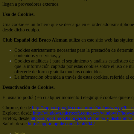
llegan a proveedores externos.
Uso de Cookies.
Una cookie es un fichero que se descarga en el ordenador/smartphone/
desde dicho equipo.
Club Español del Braco Aleman
utiliza en este sitio web las siguie
Cookies estrictamente necesarias para la prestación de determina
contenidos y servicios; y
Cookies analíticas ( para el seguimiento y análisis estadístico d
que la información captada por estas cookies sobre el uso de nu
ofrecerle de forma gratuita muchos contenidos.
La información obtenida a través de estas cookies, referida al e
Desactivación de Cookies.
El usuario podrá ( en cualquier momento ) elegir qué cookies quiere q
Chrome, desde
http://support.google.com/chrome/bin/answer.py?hl
Explorer, desde
http://windows.microsoft.com/es-es/windows7/how-to
Firefox, desde
http://support.mozilla.org/es/kb/habilitar-y-deshabilita
Safari, desde
http://support.apple.com/kb/ph5042
Inicio