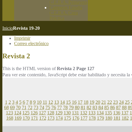
C.E.B.A. Primavera
Campeón España
C.E.B.A. Caza
Práctica
Inicio
Revista 19-20
Imprimir
Correo electrónico
Revista 2
This is the HTML version of
Revista 2 Page 127
Para ver este contenido, JavaScript debe estar habilitado y necesita
1
2
3
4
5
6
7
8
9
10
11
12
13
14
15
16
17
18
19
20
21
22
23
24
25
68
69
70
71
72
73
74
75
76
77
78
79
80
81
82
83
84
85
86
87
88
8
123
124
125
126
127
128
129
130
131
132
133
134
135
136
137
1
168
169
170
171
172
173
174
175
176
177
178
179
180
181
182