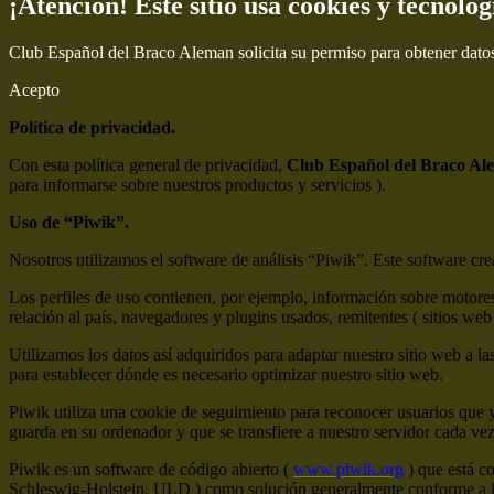
¡Atención! Este sitio usa cookies y tecnolog
Club Español del Braco Aleman solicita su permiso para obtener dato
Acepto
Política de privacidad.
Con esta política general de privacidad,
Club Español del Braco Al
para informarse sobre nuestros productos y servicios ).
Uso de “Piwik”.
Nosotros utilizamos el software de análisis “Piwik”. Este software crea 
Los perfiles de uso contienen, por ejemplo, información sobre motores
relación al país, navegadores y plugins usados, remitentes ( sitios web 
Utilizamos los datos así adquiridos para adaptar nuestro sitio web a la
para establecer dónde es necesario optimizar nuestro sitio web.
Piwik utiliza una cookie de seguimiento para reconocer usuarios que 
guarda en su ordenador y que se transfiere a nuestro servidor cada ve
Piwik es un software de código abierto (
www.piwik.org
) que está c
Schleswig-Holstein, ULD ) como solución generalmente conforme a la 