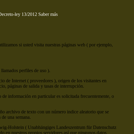
 Decreto-ley 13/2012
Saber más
ilizamos si usted visita nuestras páginas web ( por ejemplo,
 llamados perfiles de uso ).
 de Internet ( proveedores ), origen de los visitantes en
cio, páginas de salida y tasas de interrupción.
o de información en particular es solicitada frecuentemente, o
ño archivo de texto con un número indice aleatorio que se
ón de una semana.
leswig-Holstein ( Unabhängiges Landeszentrum für Datenschutz
o en nuestros propios servidores así que ningunos datos