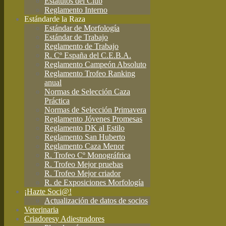
Estatutos del Club
Reglamento Interno
Estándar
de la Raza
Estándar de Morfología
Estándar de Trabajo
Reglamento de Trabajo
R. Cº España del C.E.B.A.
Reglamento Campeón Absoluto
Reglamento Trofeo Ranking
anual
Normas de Selección Caza
Práctica
Normas de Selección Primavera
Reglamento Jóvenes Promesas
Reglamento DK al Estilo
Reglamento San Huberto
Reglamento Caza Menor
R. Trofeo Cº Monográfrica
R. Trofeo Mejor pruebas
R. Trofeo Mejor criador
R. de Exposiciones Morfología
¡Hazte Soci@!
Actualización de datos de socios
Veterinaria
Criadores
y Adiestradores