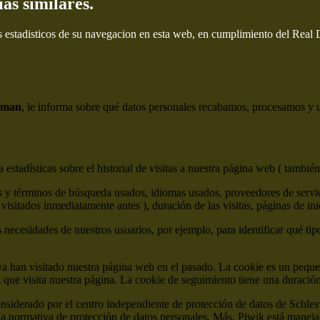
ías similares.
s estadisticos de su navegacion en esta web, en cumplimiento del Real
eman
, le informa sobre qué datos personales recabamos, procesamos y ut
estadísticas sobre el historial de visitas a nuestra página web ( también
 y términos de búsqueda usados, idiomas usados, proveedores de servicio
visitados inmediatamente antes ), duración de las visitas, páginas de ini
s necesidades de nuestros usuarios, por ejemplo, para identificar qué tip
ya han visitado nuestra página web en el pasado. La cookie es un peque
z que visita nuestra página. La cookie de seguimiento tiene una duraci
onsiderado por el centro independiente de protección de datos de Sch
normativa de protección de datos personales. Más, Piwik está manejad