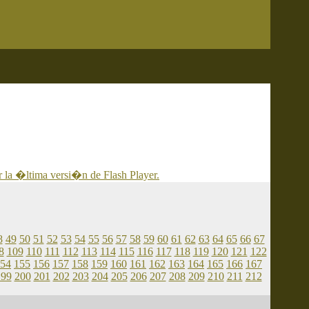
 la �ltima versi�n de Flash Player.
8
49
50
51
52
53
54
55
56
57
58
59
60
61
62
63
64
65
66
67
8
109
110
111
112
113
114
115
116
117
118
119
120
121
122
54
155
156
157
158
159
160
161
162
163
164
165
166
167
199
200
201
202
203
204
205
206
207
208
209
210
211
212