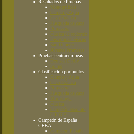
Resultados de Pruebas
Monográficas
Campo y Agua
Caza Práctica
Búsqueda de caza
Primavera
Clásica de codorniz
Disciplinas básicas
San Huberto
Jóvenes Promesas
Pruebas centroeuropeas
Deutsch Derby
Solms
Clasificación por puntos
Campo y Agua
Caza Práctica
Primavera
Búsqueda de caza
Morfología
Clásica
Campeón absoluto
C.E.B.A.
Campeón de España
CEBA
Campeón España