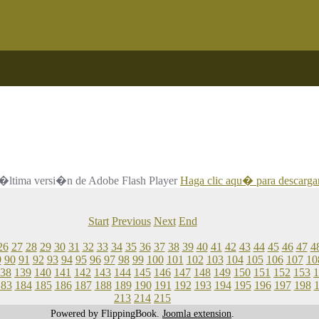
 la �ltima versi�n de Adobe Flash Player
Haga clic aqu� para descargar
Start
Previous
Next
End
26
27
28
29
30
31
32
33
34
35
36
37
38
39
40
41
42
43
44
45
46
47
4
9
90
91
92
93
94
95
96
97
98
99
100
101
102
103
104
105
106
107
10
38
139
140
141
142
143
144
145
146
147
148
149
150
151
152
153
1
183
184
185
186
187
188
189
190
191
192
193
194
195
196
197
198
213
214
215
Powered by FlippingBook.
Joomla extension
.