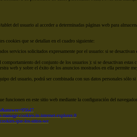
tablet del usuario al acceder a determinadas páginas web para almacen
ntes cookies que se detallan en el cuadro siguiente:
dos servicios solicitados expresamente por el usuario: si se desactivan 
el comportamiento del conjunto de los usuarios ): si se desactivan estas 
estra web y sobre el éxito de los anuncios mostrados en ella permite me
quipo del usuario, podrá ser combinada con sus datos personales sólo si 
ue funcionen en este sitio web mediante la configuración del navegador
=es&answer=95647
-manage-cookies-in-internet-explorer-9
r-cookies-que-los-sitios-we