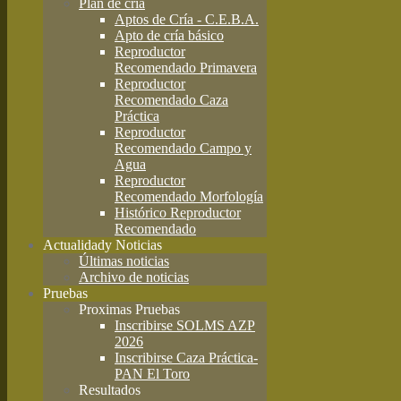
Plan de cría
Aptos de Cría - C.E.B.A.
Apto de cría básico
Reproductor
Recomendado Primavera
Reproductor
Recomendado Caza
Práctica
Reproductor
Recomendado Campo y
Agua
Reproductor
Recomendado Morfología
Histórico Reproductor
Recomendado
Actualidad
y Noticias
Últimas noticias
Archivo de noticias
Pruebas
Proximas Pruebas
Inscribirse SOLMS AZP
2026
Inscribirse Caza Práctica-
PAN El Toro
Resultados